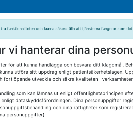
ttra funktionaliteten och kunna säkerställa att tjänsterna fungerar som de
r vi hanterar dina person
er för att kunna handlägga och besvara ditt klagomål. Be
kunna utföra sitt uppdrag enligt patientsäkerhetslagen. U
h fortlöpande utveckla och säkra kvaliteten i verksamheten
handling som kan lämnas ut enligt offentlighetsprincipen ef
enligt dataskyddsförordningen. Dina personuppgifter regist
rsonuppgiftsbehandling och dina rättigheter som registrera
ina personuppgifter)