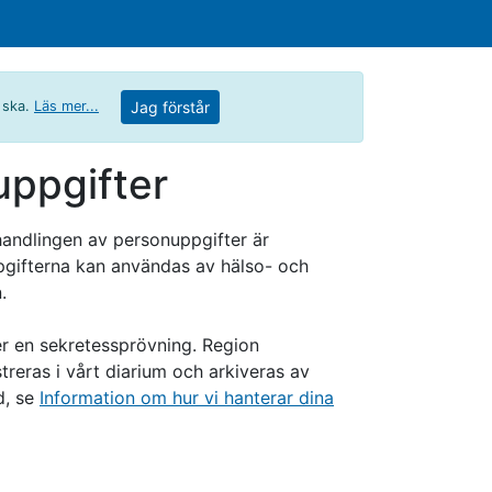
t ska.
Läs mer...
Jag förstår
uppgifter
handlingen av personuppgifter är
ppgifterna kan användas av hälso- och
.
ter en sekretessprövning. Region
reras i vårt diarium och arkiveras av
d, se
Information om hur vi hanterar dina